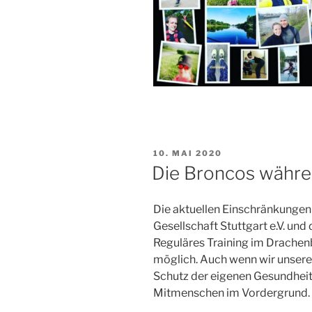
VERÖFFENTLICHT
10. MAI 2020
AM
Die Broncos währ
Die aktuellen Einschränkungen 
Gesellschaft Stuttgart e.V. und
Reguläres Training im Drachenbo
möglich. Auch wenn wir unseren 
Schutz der eigenen Gesundheit,
Mitmenschen im Vordergrund.