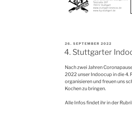
VERÖFFENTLICHT
26. SEPTEMBER 2022
AM
4. Stuttgarter Indo
Nach zwei Jahren Coronapause 
2022 unser Indoocup in die 4. R
organisieren und freuen uns s
Kochen zu bringen.
Alle Infos findet ihr in der Rubr