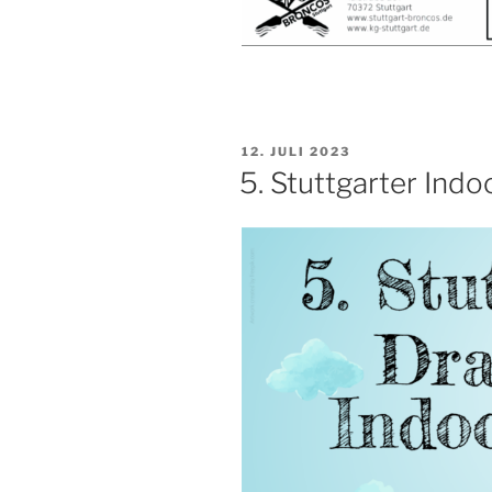
VERÖFFENTLICHT
12. JULI 2023
AM
5. Stuttgarter Ind