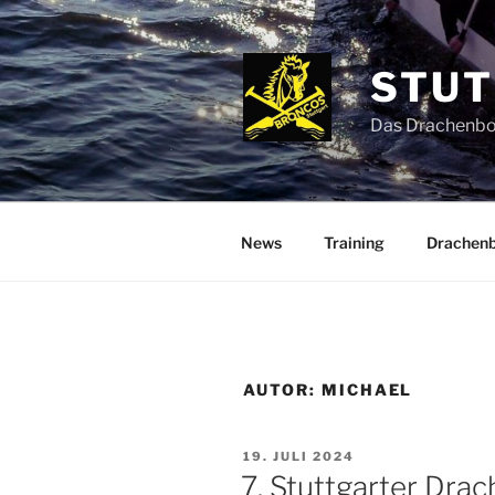
Zum
Inhalt
springen
STUT
Das Drachenboo
News
Training
Drachen
AUTOR:
MICHAEL
VERÖFFENTLICHT
19. JULI 2024
AM
7. Stuttgarter Dra