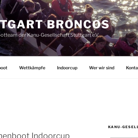
TGART BRONCOS
tteam der Kanu-Gesellschaft Stuttgart e.V.
boot
Wettkämpfe
Indoorcup
Wer wir sind
Konta
KANU-GESEL
chenboot Indoorcup