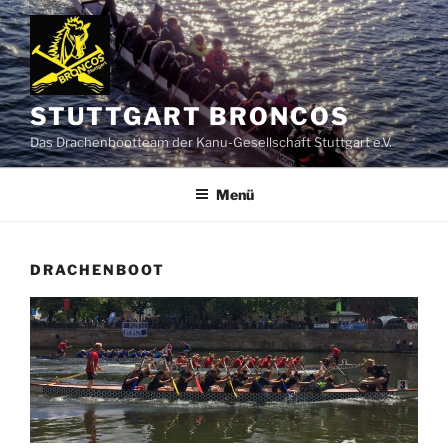
Zum
Inhalt
springen
STUTTGART BRONCOS
Das Drachenbootteam der Kanu-Gesellschaft Stuttgart e.V.
Menü
DRACHENBOOT