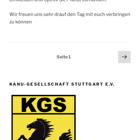
Wir freuen uns sehr drauf den Tag mit euch verbringen
zu können
Seitennummerierung
Näch
Seite
1
Seit
der
Beiträge
KANU-GESELLSCHAFT STUTTGART E.V.