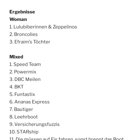
Ergebnisse
Woman
1. Lulubiberinnen & Zeppelinos
2. Broncolies
3. Efraim’s Töchter
Mixed
1. Speed Team
2. Powermix
3. DBC Meilen
4. BKT
5. Funtastix
6. Ananas Express
7. Bautiger
8. Leehrboot
9. Versicherungsfuzzis
10. STARship
11. Die müssen auf Eis fahren, sonst brennt das Boot