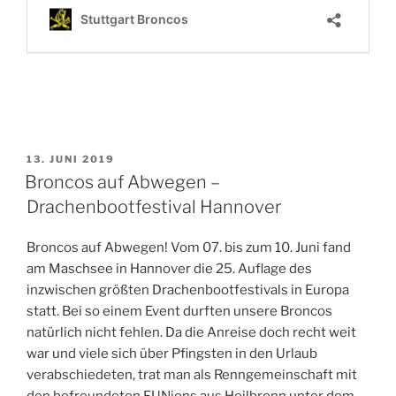
VERÖFFENTLICHT
13. JUNI 2019
AM
Broncos auf Abwegen –
Drachenbootfestival Hannover
Broncos auf Abwegen! Vom 07. bis zum 10. Juni fand
am Maschsee in Hannover die 25. Auflage des
inzwischen größten Drachenbootfestivals in Europa
statt. Bei so einem Event durften unsere Broncos
natürlich nicht fehlen. Da die Anreise doch recht weit
war und viele sich über Pfingsten in den Urlaub
verabschiedeten, trat man als Renngemeinschaft mit
den befreundeten FUNions aus Heilbronn unter dem