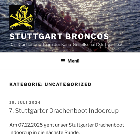
Zum
Inhalt
springen
STUTTGART BRONCOS
Das Drachenbootteam der Kanu-Gesellschaft Stuttgart e.V.
Menü
KATEGORIE:
UNCATEGORIZED
VERÖFFENTLICHT
19. JULI 2024
AM
7. Stuttgarter Drachenboot Indoorcup
Am 07.12.2025 geht unser Stuttgarter Drachenboot
Indoorcup in die nächste Runde.