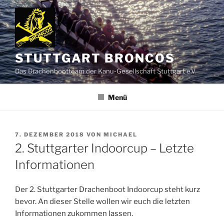
Zum
Inhalt
springen
STUTTGART BRONCOS
Das Drachenbootteam der Kanu-Gesellschaft Stuttgart e.V.
Menü
VERÖFFENTLICHT
7. DEZEMBER 2018
VON
MICHAEL
AM
2. Stuttgarter Indoorcup – Letzte
Informationen
Der 2. Stuttgarter Drachenboot Indoorcup steht kurz
bevor. An dieser Stelle wollen wir euch die letzten
Informationen zukommen lassen.