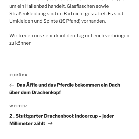
um ein Hallenbad handelt. Glasflaschen sowie
Straßenkleidung sind im Bad nicht gestattet. Es sind
Umkleiden und Spinte (1€ Pfand) vorhanden.
Wir freuen uns sehr drauf den Tag mit euch verbringen
zu können
Beitragsnavigation
Vorheriger
ZURÜCK
Beitrag
Das Äffle und das Pferdle bekommen ein Dach
über dem Drachenkopf
Nächster
WEITER
Beitrag
2 . Stuttgarter Drachenboot Indoorcup – jeder
Millimeter zählt