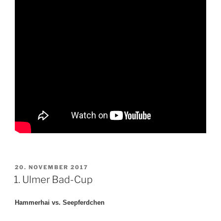
VERÖFFENTLICHT
20. NOVEMBER 2017
AM
1. Ulmer Bad-Cup
Hammerhai vs.
Seepferdchen