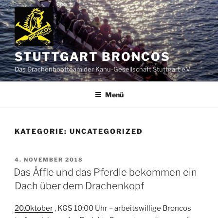
Zum
Inhalt
springen
STUTTGART BRONCOS
Das Drachenbootteam der Kanu-Gesellschaft Stuttgart e.V.
Menü
KATEGORIE:
UNCATEGORIZED
VERÖFFENTLICHT
4. NOVEMBER 2018
AM
Das Äffle und das Pferdle bekommen ein
Dach über dem Drachenkopf
20.Oktober
, KGS 10:00 Uhr – arbeitswillige Broncos