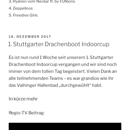
3. Hyänen vom Neckar ft. by FUNions
4. Zeppelinos
5. Freedive Girls
VERÖFFENTLICHT
18. DEZEMBER 2017
AM
1. Stuttgarter Drachenboot Indoorcup
Es ist nun rund 1 Woche seit unserem 1. Stuttgarter
Drachenboot Indoorcup vergangen und wir sind noch
immer von dem tollen Tag begeistert. Vielen Dank an
alle teilnehmenden Teams – es war grandios wie ihr
das Vaihinger Hallenbad „durchgewühlt“ habt.
In kürze mehr
Regio-TV Beitrag: