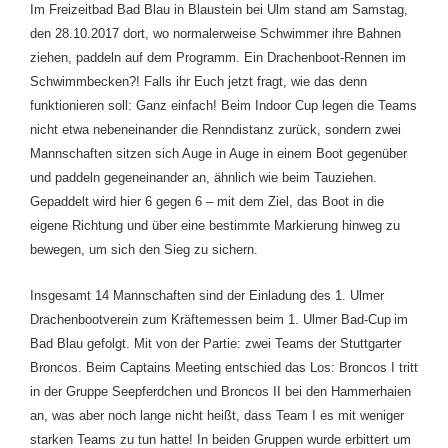
Im Freizeitbad Bad Blau in Blaustein bei Ulm stand am
Samstag,
den 28.10.2017
dort, wo normalerweise Schwimmer ihre Bahnen
ziehen,
paddeln auf dem Programm. Ein Drachenboot-Rennen im
Schwimmbecken?! Falls
i
hr Euch jetzt fragt, wie das denn
funktionieren soll: Ganz einfach! Beim Indoor Cup legen die Teams
nicht etwa nebeneinander die Renndistanz zurück, sondern zwei
Mannschaften sitzen sich Auge in Auge in einem Boot gegenüber
und paddeln gegeneinander an, ähnlich wie beim Tauziehen.
Gepaddelt wird hier 6 gegen 6 – mit dem Ziel, das Boot in die
eigene Richtung und über eine bestimmte Markierung hinweg zu
bewegen, um sich den Sieg zu sichern.
Insgesamt 14 Mannschaften sind der Einladung des 1. Ulmer
Drachenbootverein zum Kräftemessen beim 1. Ulmer Bad-Cup
im
Bad Blau gefolgt. Mit von der Partie: zwei Teams der Stuttgarter
Broncos. Beim Captains Meeting entschied das Los: Broncos I tritt
in der Gruppe
Seepferdchen
und Broncos II bei den
Hammerhaien
an, was aber noch lange nicht heißt, dass Team I es mit weniger
starken Teams zu tun hatte! In beiden Gruppen wurde erbittert um