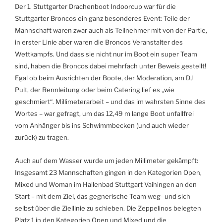
Der 1. Stuttgarter Drachenboot Indoorcup war für die
Stuttgarter Broncos ein ganz besonderes Event:
Teile der
Mannschaft waren zwar auch als Teilnehmer mit von der Partie,
in erster Linie aber
waren die Broncos
Veranstalter des
Wettkampfs.
Und dass sie nicht nur im Boot ein super Team
sind, haben die Broncos dabei mehrfach unter Beweis gestellt!
Egal ob beim Ausrichten der Boote, der Moderation, am DJ
Pult, der Rennleitung oder beim Catering lief es „wie
geschmiert“. Millimeterarbeit – und das im wahrsten Sinne des
Wortes – war gefragt, um das
12,49 m
lange Boot
unfallfrei
vom Anhänger bis ins Schwimmbecken (und auch wieder
zurück) zu tragen.
Auch auf dem Wasser wurde um jeden Millimeter gekämpft:
Insgesamt 23 Mannschaften gingen in den Kategorien Open,
Mixed und Woman im Hallenbad
Stuttgart
Vaihingen an den
Start – mit dem Ziel, das gegnerische Team weg- und sich
selbst über die Ziellinie zu schieben. Die Zeppelinos belegten
Platz 1 in den Kategorien Open und Mixed und die