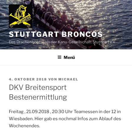
Zum
Inhalt
springen
STUTTGART BRONCOS
Das Drachenbootteam der Kanu-Gesellschaft Stuttgart e.V.
Menü
VERÖFFENTLICHT
4. OKTOBER 2018
VON
MICHAEL
AM
DKV Breitensport
Bestenermittlung
Freitag , 21.09.2018 , 20:30 Uhr Teamessen in der 12 in
Wiesbaden. Hier gab es nochmal Infos zum Ablauf des
Wochenendes.