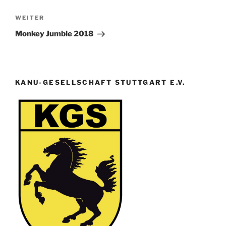
Nächster
WEITER
Beitrag
Monkey Jumble 2018
KANU-GESELLSCHAFT STUTTGART E.V.