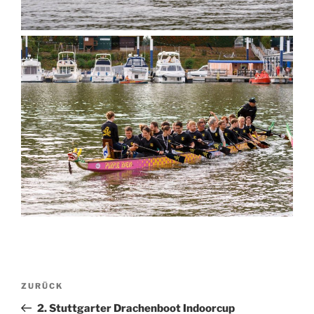
Beitragsnavigation
Vorheriger
ZURÜCK
Beitrag
2. Stuttgarter Drachenboot Indoorcup