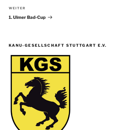
Nächster
WEITER
Beitrag
1. Ulmer Bad-Cup
KANU-GESELLSCHAFT STUTTGART E.V.