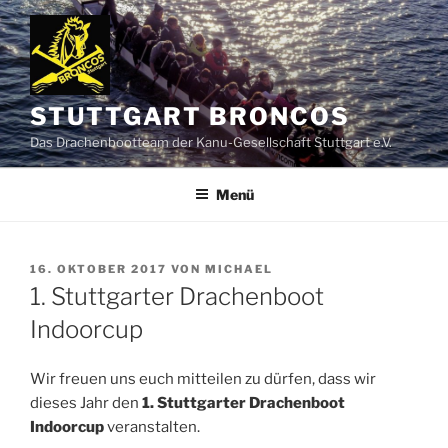
Zum
Inhalt
springen
STUTTGART BRONCOS
Das Drachenbootteam der Kanu-Gesellschaft Stuttgart e.V.
Menü
VERÖFFENTLICHT
16. OKTOBER 2017
VON
MICHAEL
AM
1. Stuttgarter Drachenboot
Indoorcup
Wir freuen uns euch mitteilen zu dürfen, dass wir
dieses Jahr den
1. Stuttgarter Drachenboot
Indoorcup
veranstalten.