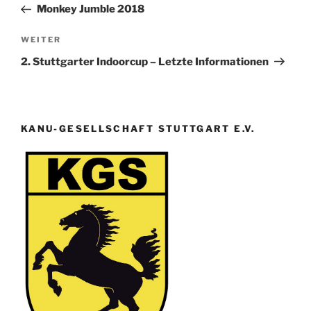
Beitrag
Monkey Jumble 2018
Nächster
WEITER
Beitrag
2. Stuttgarter Indoorcup – Letzte Informationen
KANU-GESELLSCHAFT STUTTGART E.V.