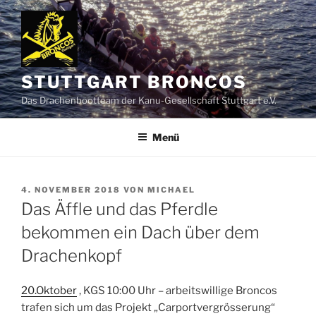
Zum
Inhalt
springen
STUTTGART BRONCOS
Das Drachenbootteam der Kanu-Gesellschaft Stuttgart e.V.
Menü
VERÖFFENTLICHT
4. NOVEMBER 2018
VON
MICHAEL
AM
Das Äffle und das Pferdle
bekommen ein Dach über dem
Drachenkopf
20.Oktober
, KGS 10:00 Uhr – arbeitswillige Broncos
trafen sich um das Projekt „Carportvergrösserung“