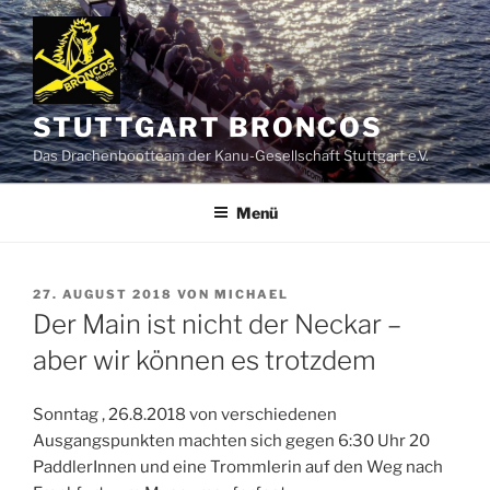
Zum
Inhalt
springen
STUTTGART BRONCOS
Das Drachenbootteam der Kanu-Gesellschaft Stuttgart e.V.
Menü
VERÖFFENTLICHT
27. AUGUST 2018
VON
MICHAEL
AM
Der Main ist nicht der Neckar –
aber wir können es trotzdem
Sonntag , 26.8.2018 von verschiedenen
Ausgangspunkten machten sich gegen 6:30 Uhr 20
PaddlerInnen und eine Trommlerin auf den Weg nach