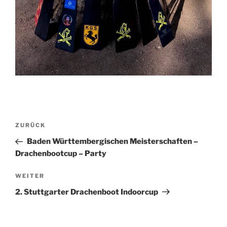
Beitragsnavigation
Vorheriger
ZURÜCK
Beitrag
Baden Württembergischen Meisterschaften –
Drachenbootcup – Party
Nächster
WEITER
Beitrag
2. Stuttgarter Drachenboot Indoorcup