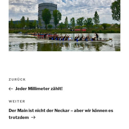
Beitragsnavigation
Vorheriger
ZURÜCK
Beitrag
Jeder Millimeter zählt!
Nächster
WEITER
Beitrag
Der Main ist nicht der Neckar – aber wir können es
trotzdem