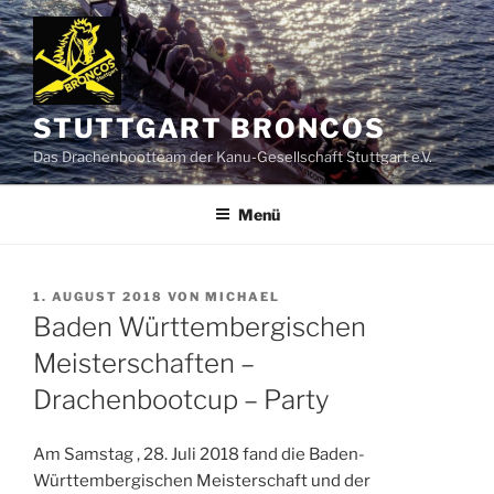
Zum
Inhalt
springen
STUTTGART BRONCOS
Das Drachenbootteam der Kanu-Gesellschaft Stuttgart e.V.
Menü
VERÖFFENTLICHT
1. AUGUST 2018
VON
MICHAEL
AM
Baden Württembergischen
Meisterschaften –
Drachenbootcup – Party
Am Samstag , 28. Juli 2018 fand die Baden-
Württembergischen Meisterschaft und der