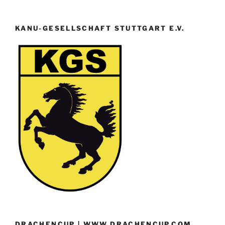
KANU-GESELLSCHAFT STUTTGART E.V.
DRACHENCUP | WWW.DRACHENCUP.COM